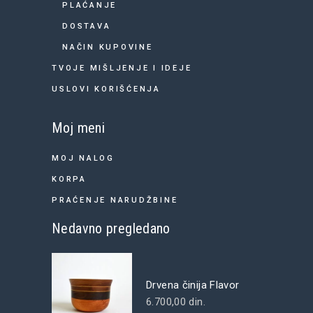
PLAĆANJE
DOSTAVA
NAČIN KUPOVINE
TVOJE MIŠLJENJE I IDEJE
USLOVI KORIŠĆENJA
Moj meni
MOJ NALOG
KORPA
PRAĆENJE NARUDŽBINE
Nedavno pregledano
Drvena činija Flavor
6.700,00
din.