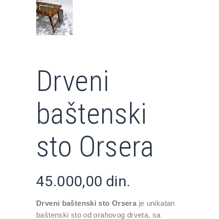
Drveni
baštenski
sto Orsera
45.000,00
din.
Drveni baštenski sto Orsera
je unikatan
baštenski sto od orahovog drveta, sa