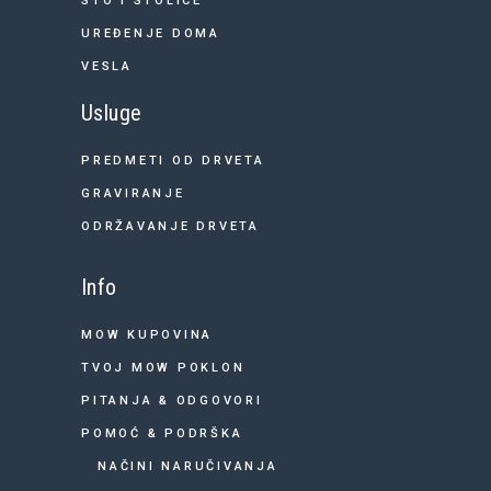
STO I STOLICE
UREĐENJE DOMA
VESLA
Usluge
PREDMETI OD DRVETA
GRAVIRANJE
ODRŽAVANJE DRVETA
Info
MOW KUPOVINA
TVOJ MOW POKLON
PITANJA & ODGOVORI
POMOĆ & PODRŠKA
NAČINI NARUČIVANJA