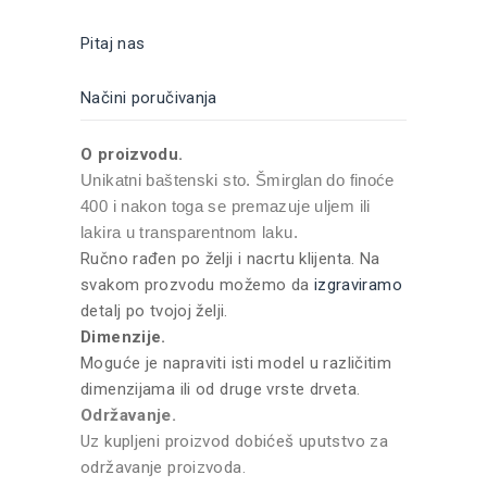
Pitaj nas
Načini poručivanja
O proizvodu.
Unikatni baštenski sto. Šmirglan do finoće
400 i nakon toga se premazuje uljem ili
lakira u transparentnom laku.
Ručno rađen po želji i nacrtu klijenta. Na
svakom prozvodu možemo da
izgraviramo
detalj po tvojoj želji.
Dimenzije.
Moguće je napraviti isti model u različitim
dimenzijama ili od druge vrste drveta.
Održavanje.
Uz kupljeni proizvod dobićeš uputstvo za
održavanje proizvoda.