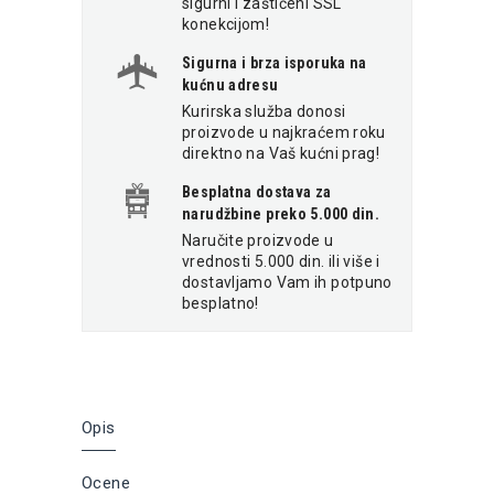
sigurni i zaštićeni SSL
konekcijom!
Sigurna i brza isporuka na
kućnu adresu
Kurirska služba donosi
proizvode u najkraćem roku
direktno na Vaš kućni prag!
Besplatna dostava za
narudžbine preko 5.000 din.
Naručite proizvode u
vrednosti 5.000 din. ili više i
dostavljamo Vam ih potpuno
besplatno!
Opis
Ocene