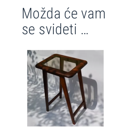
Možda će vam
se svideti …
30.000,00
din.