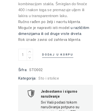
kombinacijom stakla. Šmirglan do finoće
400 i nakon toga se premazuje uljem ili
lakira u transparentnom laku.
Ručno rađen po želji i nacrtu klijenta.
Moguće je napraviti isti model
u različitim
dimenzijama ili od druge vrste drveta
.
Rok izrade zavisi od zahteva klijenta.
Drveni baštenski sto Orsera quantity
DODAJ U KORPU
Šifra:
STO002
Kategorija:
Sto i stolice
Jednostavno i sigurno
naručivanje
Svi Vaši podaci tokom
naručivanja potpuno su